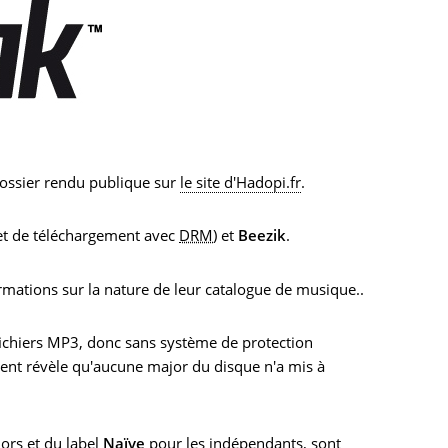
dossier rendu publique sur
le site d'Hadopi.fr
.
t de téléchargement avec
DRM
) et
Beezik
.
rmations sur la nature de leur catalogue de musique..
 fichiers MP3, donc sans système de protection
ment révèle qu'aucune major du disque n'a mis à
ors et du label
Naïve
pour les indépendants, sont