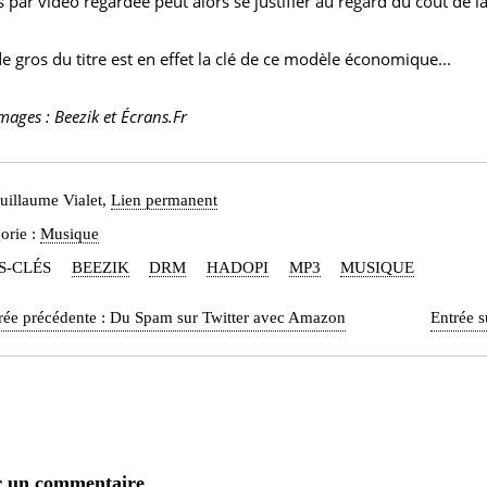
 par vidéo regardée peut alors se justifier au regard du coût de 
de gros du titre est en effet la clé de ce modèle économique...
mages : Beezik et Écrans.Fr
uillaume Vialet,
Lien permanent
orie :
Musique
S-CLÉS
BEEZIK
DRM
HADOPI
MP3
MUSIQUE
rée précédente :
Du Spam sur Twitter avec Amazon
Entrée s
r un commentaire