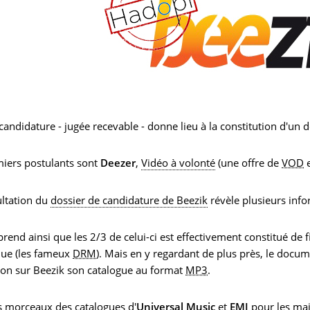
andidature - jugée recevable - donne lieu à la constitution d'un 
miers postulants sont
Deezer
,
Vidéo à volonté
(une offre de
VOD
e
ultation du
dossier de candidature de Beezik
révèle plusieurs info
rend ainsi que les 2/3 de celui-ci est effectivement constitué de
ue (les fameux
DRM
). Mais en y regardant de plus près, le docu
ion sur Beezik son catalogue au format
MP3
.
es morceaux des catalogues d'
Universal Music
et
EMI
pour les maj