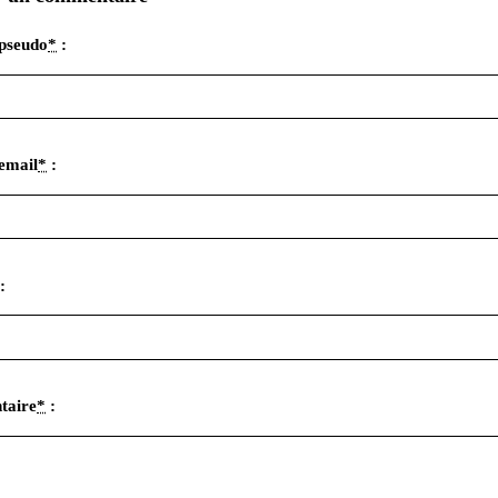
pseudo
*
:
email
*
:
:
taire
*
: