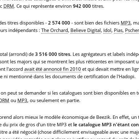
ec
DRM
. Ce qui représente environ
942 000
titres.
des titres disponibles -
2 574 000
- sont bien des fichiers
MP3
, m
eurs indépendants :
The Orchard
,
Believe Digital
,
Idol
,
Pias
,
Psche
total (arrondi) de
3 516 000 titres
. Les agrégateurs et labels indé
sont les majors qui se montrent les plus réticentes en imposant u
ont l'accord
avait été annoncé fin 2010
et qui devait mettre en lig
ite ni mentionné dans les documents de certification de l'Hadopi.
 on peut se demander si les catalogues sont bien disponibles en tot
DRM
ou
MP3
, ou seulement en partie.
end alors mieux le modèle économique de Beezik. En effet, un t
du prix de gros d'un titre MP3 et
le catalogue MP3 n'étant co
 titre a été négocié (chose difficilement envisageable avec une maj