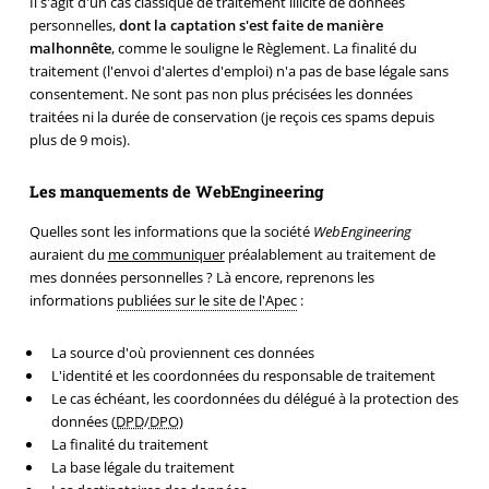
Il s'agit d'un cas classique de traitement illicite de données
personnelles,
dont la captation s'est faite de manière
malhonnête
, comme le souligne le Règlement. La finalité du
traitement (l'envoi d'alertes d'emploi) n'a pas de base légale sans
consentement. Ne sont pas non plus précisées les données
traitées ni la durée de conservation (je reçois ces spams depuis
plus de 9 mois).
Les manquements de WebEngineering
Quelles sont les informations que la société
WebEngineering
auraient du
me communiquer
préalablement au traitement de
mes données personnelles ? Là encore, reprenons les
informations
publiées sur le site de l'Apec
:
La source d'où proviennent ces données
L'identité et les coordonnées du responsable de traitement
Le cas échéant, les coordonnées du délégué à la protection des
données (
DPD
/
DPO
)
La finalité du traitement
La base légale du traitement