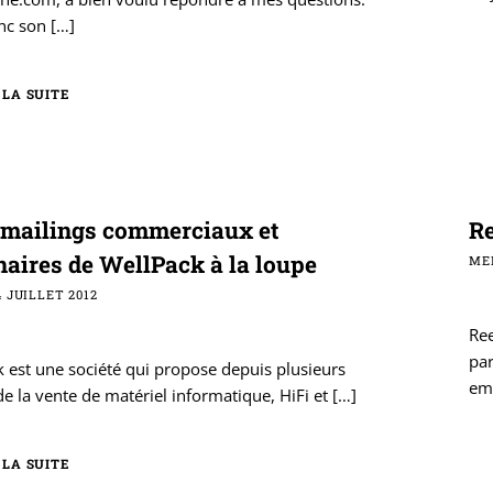
nc son
[…]
 LA SUITE
-mailings commerciaux et
Re
naires de WellPack à la loupe
MER
 JUILLET 2012
Ree
par
 est une société qui propose depuis plusieurs
em
e la vente de matériel informatique, HiFi et
[…]
 LA SUITE