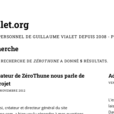
let.org
PERSONNEL DE GUILLAUME VIALET DEPUIS 2008 -
herche
 RECHERCHE DE
ZÉROTHUNE
A DONNÉ
5
RÉSULTATS.
éateur de ZéroThune nous parle de
Ad
rojet
VEN
 NOVEMBRE 2012
L'e
lai
si, créateur et directeur général du site
Da
ne.com, a bien voulu répondre à mes questions.