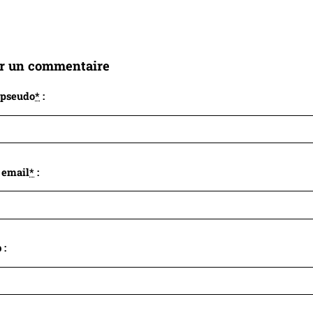
er un commentaire
 pseudo
*
:
 email
*
:
 :