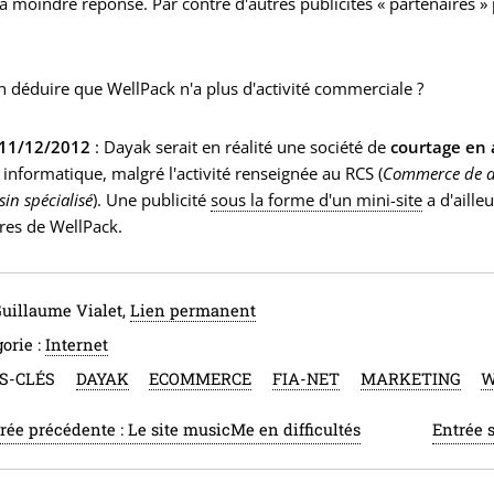
a moindre réponse. Par contre d'autres publicités « partenaires »
en déduire que WellPack n'a plus d'activité commerciale ?
11/12/2012
: Dayak serait en réalité une société de
courtage en
 informatique, malgré l'activité renseignée au RCS (
Commerce de dét
in spécialisé
). Une publicité
sous la forme d'un mini-site
a d'aille
res de WellPack.
Guillaume Vialet,
Lien permanent
orie :
Internet
S-CLÉS
DAYAK
ECOMMERCE
FIA-NET
MARKETING
W
rée précédente :
Le site musicMe en difficultés
Entrée 