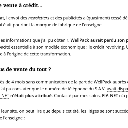
 vente à crédit...
rt, l'envoi des
newsletters
et des publicités a (quasiment) cessé déb
ui était pourtant la marque de fabrique de l'enseigne.
les informations que j'ai pu obtenir,
WellPack aurait perdu son p
pacité essentielle à son modèle économique : le
crédit revolving
. 
re à l'origine de cette transformation.
lus de vente du tout ?
ès de 4 mois sans communication de la part de WellPack auprès de
 J'ai pu constater que le numéro de téléphone du S.A.V.
avait dispa
A-NET
n'était plus attribué
. Contacté par mes soins,
FIA-NET
n'a p
 leur site, on peut lire que depuis cet été, les litiges se sont s
e l'enseigne :