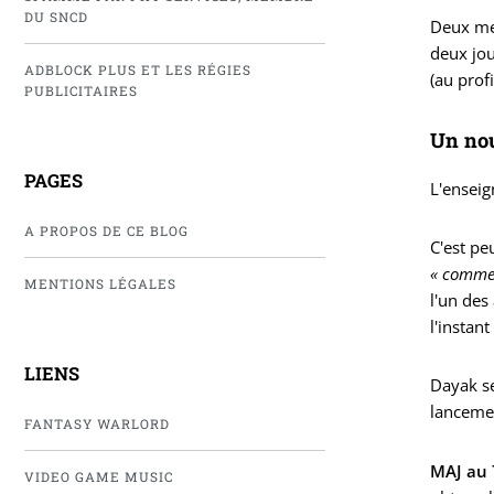
DU SNCD
Deux mes
deux jou
ADBLOCK PLUS ET LES RÉGIES
(au prof
PUBLICITAIRES
Un nou
PAGES
L'enseig
A PROPOS DE CE BLOG
C'est peu
« commer
MENTIONS LÉGALES
l'un de
l'instan
LIENS
Dayak se
lancemen
FANTASY WARLORD
MAJ au 
VIDEO GAME MUSIC