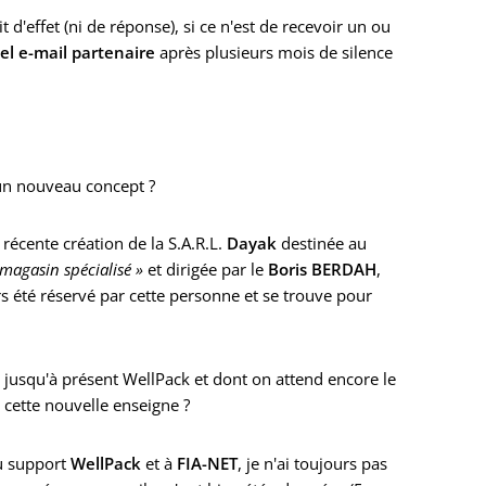
'effet (ni de réponse), si ce n'est de recevoir un ou
l e-mail partenaire
après plusieurs mois de silence
 un nouveau concept ?
récente création de la S.A.R.L.
Dayak
destinée au
 magasin spécialisé »
et dirigée par le
Boris BERDAH
,
rs été réservé par cette personne et se trouve pour
 jusqu'à présent WellPack et dont on attend encore le
 cette nouvelle enseigne ?
u support
WellPack
et à
FIA-NET
, je n'ai toujours pas