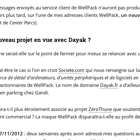
sages envoyés au service client de WellPack n'auront pas produit d
rs plus tard, sur l'une de mes adresses clients WellPack,
un nouve
it de
Center Parcs
).
veau projet en vue avec Dayak ?
ne serait-elle sur le point de fermer pour mieux se relancer avec
t-être le cas si l'on en croit
Societe.com
qui nous renseigne sur la 
ce de détail d'ordinateurs, d'unités périphériques et de logiciels en
s actionnaires de WellPack. Le nom de domaine
Dayak.fr
a d'ailleu
t en parking chez Gandi.
ra-t-il plus étroitement associé au projet
ZéroThune
que soutient
t commercial ? La maque WellPack disparaîtra-t-elle au profit de
7/11/2012
: deux semaines après avoir adressé mes questions a