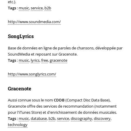
etc.).
Tags
:
music
,
service
,
b2b
http://www.soundmedia.com/
SongLyrics
Base de données en ligne de paroles de chansons, développée par
SoundMedia et reposant sur Gracenote.
Tags
:
music
,
lyrics
,
free
,
gracenote
http://www.songlyrics.com/
Gracenote
Aussi connue sous le nom
CDDB
(Compact Disc Data Base),
Gracenote offre des services de recommandation (notamment
pour l'iTunes Store) et d'enrichissement de données musicales.
Tags
:
music
,
database
,
b2b
,
service
,
discography
,
discovery
,
technology