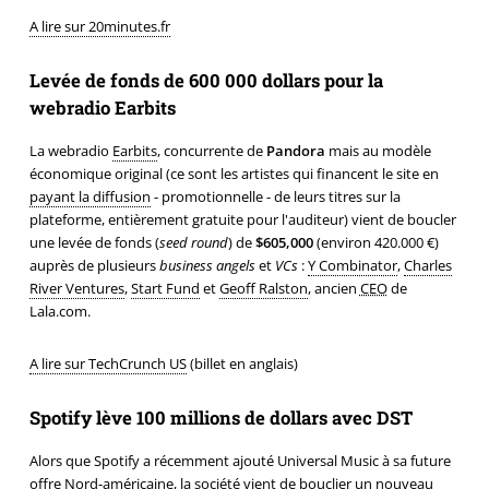
A lire sur 20minutes.fr
Levée de fonds de 600 000 dollars pour la
webradio Earbits
La webradio
Earbits
, concurrente de
Pandora
mais au modèle
économique original (ce sont les artistes qui financent le site en
payant la diffusion
- promotionnelle - de leurs titres sur la
plateforme, entièrement gratuite pour l'auditeur) vient de boucler
une levée de fonds (
seed round
) de
$605,000
(environ 420.000 €)
auprès de plusieurs
business angels
et
VCs
:
Y Combinator
,
Charles
River Ventures
,
Start Fund
et
Geoff Ralston
, ancien
CEO
de
Lala.com.
A lire sur TechCrunch US
(billet en anglais)
Spotify lève 100 millions de dollars avec DST
Alors que Spotify a récemment ajouté Universal Music à sa future
offre Nord-américaine, la société vient de bouclier un nouveau