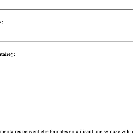
 :
taire
*
:
entaires peuvent être formatés en utilisant une syntaxe wiki s