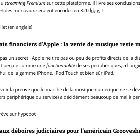
 du
streaming Premium
sur cette plateforme. Il livre ses conclusion
0% des morceaux seraient encodés en 320
kbps
!
illet (en anglais)
ats financiers d'Apple : la vente de musique reste 
 pas un secret : Apple ne tire pas ou peu de profits directs de la 
tôt perçue comme une
fonctionnalité
de ses périphériques, à l'orig
hui de la gamme iPhone, iPod Touch et bien sûr iPad.
y voir la preuve que le marché de la musique numérique ne se dé
ors périphérique ou service) a décidément beaucoup de mal à per
brève sur hypebot
ux déboires judiciaires pour l’américain Groovesh