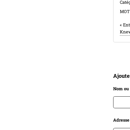
Catég
MOT
«
Ent
Knew
Ajout
Nom ou
Adresse