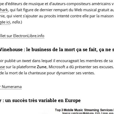
e d'éditeurs de musique et d'auteurs-compositeurs américains vi
hark
, qui fait figure de dernier rempart du Web musical gratuit a
e, qui vient s'ajouter au procès intenté contre elle par la maiso
gée ici
,
ndla
.)
illet sur ElectronLibre.info
nehouse : le business de la mort ça se fait, ça ne se
oir publié un
tweet
dans lequel il encourageait les membres de s
use
sur la plateforme
Zune
, Microsoft a dû présenter ses excuses. 
 de la mort de la chanteuse pour dynamiser ses ventes.
sur Numerama
y : un succès très variable en Europe