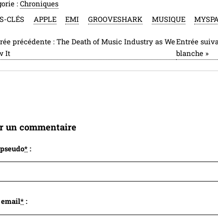
orie :
Chroniques
S-CLÉS
APPLE
EMI
GROOVESHARK
MUSIQUE
MYSPA
rée précédente :
The Death of Music Industry as We
Entrée suiv
 It
blanche
»
er un commentaire
 pseudo
*
:
 email
*
: