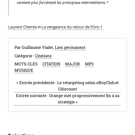
seraient plus for­cé­ment les prin­ci­paux intermédiaires ?
Laurent Chemla
in
La vengeance du retour de l’Oric-1
Par Guillaume Vialet,
Lien permanent
Catégorie :
Citations
MOTS-CLÉS
CITATION
MAJOR
MP3
MUSIQUE
«
Entrée précédente :
Le retargeting selon eBuyClub et
Cdiscount
Entrée suivante :
Orange met progressivement fin à sa
stratégie
»