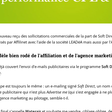
nouveau reçu des sollicitations commerciales de la part de Soft Direc
sés par Affilinet avec l'aide de la société LEADéA mais aussi par l
èle bien rodé de l'affiliation et de l'agence market
déjà couvert l'envoi d'e-mails publicitaires via le programme
Soft D
e
.
ipe est toujours le même : un e-mailing signé
Soft Direct
, un nom
e publicitaire qui n'est plus
Advertise me
(qui s'est engagée à ne plu
gence marketing au pilotage, semble-t-il.
 final s'appelle
Waterair
et souhaite me vendre, ciblage oblige, de