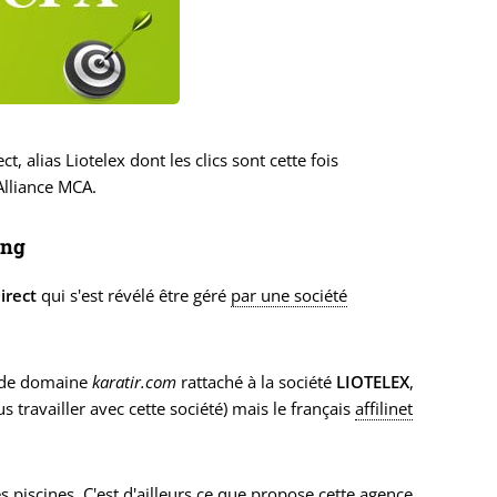
t, alias Liotelex dont les clics sont cette fois
'Alliance MCA.
ing
irect
qui s'est révélé être géré
par une société
 de domaine
karatir.com
rattaché à la société
LIOTELEX
,
s travailler avec cette société) mais le français
affilinet
s piscines. C'est d'ailleurs ce que propose cette agence