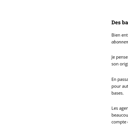
Des ba
Bien ent
abonne
Je pense
son ori
En pass
pour aut
bases.
Les agen
beaucou
compte d