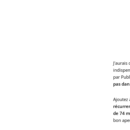
J'aurais
indispen
par Publ
pas dans
Ajoutez 
récurre
de 74 m
bon aper