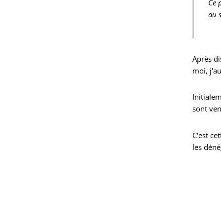
Ce 
au 
Après di
moi, j'a
Initiale
sont ven
C'est cet
les déné