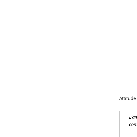
Attitude
L'a
cont