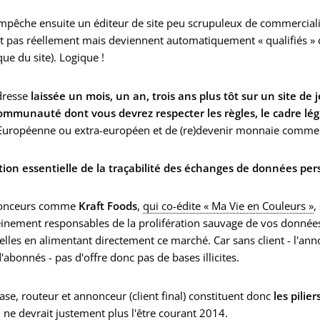
mpêche ensuite un éditeur de site peu scrupuleux de commercialis
t pas réellement mais deviennent automatiquement « qualifiés » car
ue du site). Logique !
dresse
laissée un mois, un an, trois ans plus tôt sur un site de
ommunauté dont vous devrez respecter les règles, le cadre légi
 Européenne ou extra-européen et de (re)devenir monnaie commer
tion essentielle de la traçabilité des échanges de données per
nonceurs comme
Kraft Foods
,
qui co-édite « Ma Vie en Couleurs »
,
inement responsables de la prolifération sauvage de vos donnée
lles en alimentant directement ce marché. Car sans client - l'an
'abonnés - pas d'offre donc pas de bases illicites.
base, routeur et annonceur (client final) constituent donc
les pilie
 ne devrait justement plus l'être
courant 2014
.