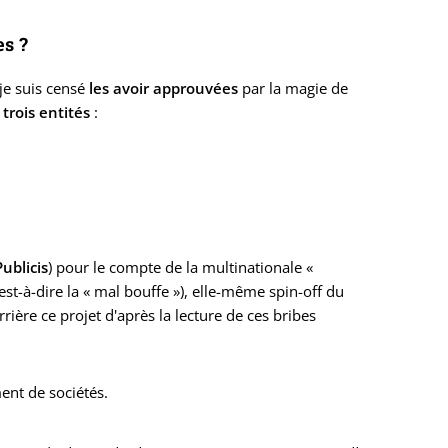
es ?
je suis censé
les avoir approuvées
par la magie de
e
trois entités
:
Publicis
) pour le compte de la multinationale «
est-à-dire la « mal bouffe »), elle-même spin-off du
rrière ce projet d'après la lecture de ces bribes
ent de sociétés.