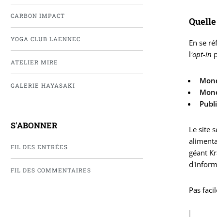
CARBON IMPACT
Quelle
YOGA CLUB LAENNEC
En se ré
l
'opt-in
p
ATELIER MIRE
Mond
GALERIE HAYASAKI
Mond
Publi
S'ABONNER
Le site 
alimenta
FIL DES ENTRÉES
géant Kr
d'inform
FIL DES COMMENTAIRES
Pas faci