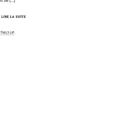
it de
[…]
LIRE LA SUITE
TML5 UP
.