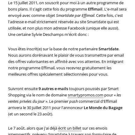
Le 15 juillet 2011, on souscrit pour moi à un autre programme de
bons plans. Il s'agit cette fois du programme
Effimail
. L'e-mail sera
envoyé avec comme objet
Smartdate par Effimail
. Cette fois, c'est
l'adresse e-mail strictement réservée au site Smartdate qui est
utilisée, et non plus mon adresse Facebook (unique elle aussi).
Une certaine Sylvie Deschamps m'écrit donc :
Vous êtes inscrit(e) sur la base de notre partenaire
Smartdate
.
Nous aurons dorénavant le plaisir de vous transmettre par email
des offres valorisantes en affinité avec vos attentes. En intégrant
notre programme Effimail, vous recevrez gratuitement les
meilleures offres spécialement sélectionnées pour vous.
Suivront ensuite
9 autres e-mails
toujours poussés par Smart
Shopping via le nom de domaine
smartypromos.com
pour «
les
ventes privées du jour
». Le premier
push
commercial d'Effimail
arrivera le 30 juillet 2011 pour l'annonceur
Le Monde du Bagage
(et un second le 23 août).
Le 7 août, alors que j'ai déjà
écrit un billet
sur ces envois
intempestifs, prévenu Smartdate à travers son formulaire de