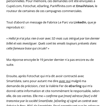
personnelles. Pour mémoire, ces demandes ont été envoyées à
Cupid.com, Fotochat, eDarling, ParAffinite.com et
EmailVision
, le
routeur de certaines de ces campagnes commerciales.
Tout d’abord un message de Fabrice Le Parc via
LinkedIn
, que je
reproduis ici :
« Hello! je n'ai plus rien à voir avec SD mais suis intrigué par ton dernier
billet et vais investiguer. Quels sont tes emails toujours présents dans
cette fameuse base qui circule? »
Ma réponse envoyée le 19 janvier dernier n'a pas encore eu de
suite.
Ensuite, après Fotochat qui m’a dit avoir contracté avec
Smartdate, sans pour autant me dire
avec qui
malgré ma
demande de précision, c’est la Valérie Fer de
eDarling
qui m’a
donné cette information et cite nommément le responsable, selon
elle, de ces ventes. Elle me «
confirme que [mon] adresse [leur] a été
transmise par la société SmartDate. [eDarling a] signé un contrat avec
Fabrice le Parc, PDG de Smartdate, [leur] garantissant que les adresses