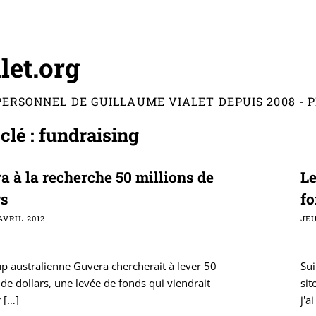
let.org
PERSONNEL DE GUILLAUME VIALET DEPUIS 2008 -
clé : fundraising
a à la recherche 50 millions de
Le
rs
f
AVRIL 2012
JEU
up australienne Guvera chercherait à lever 50
Sui
 de dollars, une levée de fonds qui viendrait
sit
r
[…]
j'ai