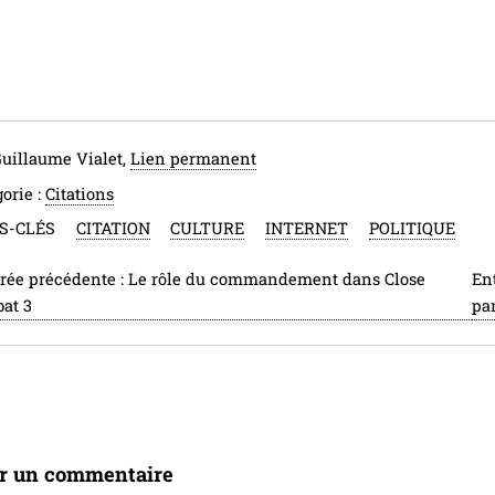
Guillaume Vialet,
Lien permanent
orie :
Citations
S-CLÉS
CITATION
CULTURE
INTERNET
POLITIQUE
rée précédente :
Le rôle du commandement dans Close
En
at 3
pa
er un commentaire