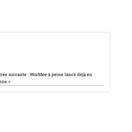
trée suivante :
WorMee à peine lancé déjà en
nne
»