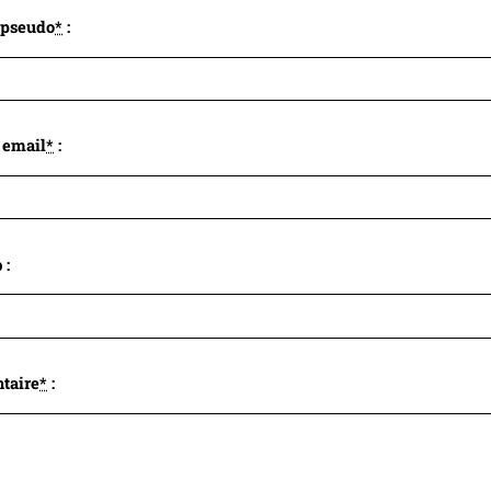
 pseudo
*
:
 email
*
:
 :
taire
*
: