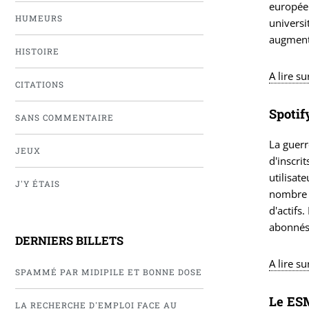
européen
HUMEURS
universi
augmenté
HISTOIRE
A lire s
CITATIONS
Spotif
SANS COMMENTAIRE
La guerr
JEUX
d'inscri
utilisat
J'Y ÉTAIS
nombre d
d'actifs
abonnés
DERNIERS BILLETS
A lire s
SPAMMÉ PAR MIDIPILE ET BONNE DOSE
Le ESM
LA RECHERCHE D'EMPLOI FACE AU