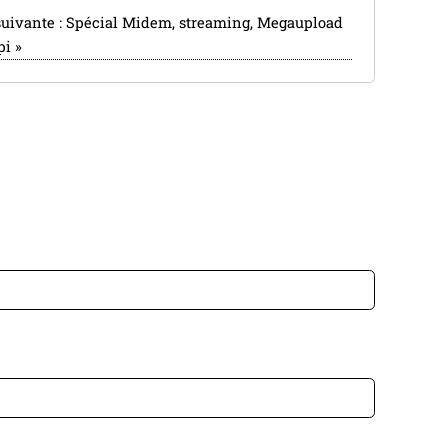
suivante :
Spécial Midem, streaming, Megaupload
pi
»