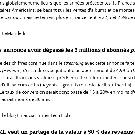
s globalement meilleurs que les années précédentes, la France sor
taires Américains, se basant sur les ventes d'albums et de morcea
 partout, mais nettement plus en France : entre 22,5 et 25% de 
ur LeMonde.fr
y annonce avoir dépassé les 3 millions d'abonnés
p
e des chiffres continue dans le
streaming
avec cette annonce faite 
ts
premium
, c'est-à-dire s’acquittant d'un abonnement de 4,99 ou 
eurs « actifs » (sans vraiment préciser cette notion) auraient sousc
'utilisateurs actifs (payants + gratuits) ou total (actifs + inactifs
. Le taux de conversion serait donc passé de 15 à 20% en moins d'
 aurait moins de 30 ans.
ur le blog Financial Times Tech Hub
L veut un partage de la valeur à 50 % des revenus 