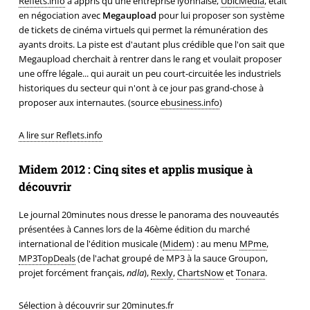
Reflets.info
a appris qu'une entreprise lyonnaise,
UbicMédia
, était
en négociation avec
Megaupload
pour lui proposer son système
de tickets de cinéma virtuels qui permet la rémunération des
ayants droits. La piste est d'autant plus crédible que l'on sait que
Megaupload cherchait à rentrer dans le rang et voulait proposer
une offre légale... qui aurait un peu court-circuitée les industriels
historiques du secteur qui n'ont à ce jour pas grand-chose à
proposer aux internautes. (source
ebusiness.info
)
A lire sur Reflets.info
Midem 2012 : Cinq sites et applis musique à
découvrir
Le journal 20minutes nous dresse le panorama des nouveautés
présentées à Cannes lors de la 46ème édition du marché
international de l'édition musicale (
Midem
) : au menu
MPme
,
MP3TopDeals
(de l'achat groupé de MP3 à la sauce Groupon,
projet forcément français,
ndla
),
Rexly
,
ChartsNow
et
Tonara
.
Sélection à découvrir sur 20minutes.fr