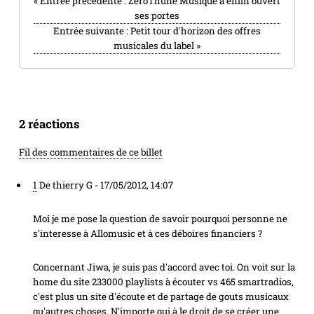
«
Entrée précédente :
ZeroThune Musique a enfin ouvert
ses portes
Entrée suivante :
Petit tour d'horizon des offres
musicales du label
»
2 réactions
Fil des commentaires de ce billet
1
De thierry G -
17/05/2012, 14:07
Moi je me pose la question de savoir pourquoi personne ne
s'interesse à Allomusic et à ces déboires financiers ?
Concernant Jiwa, je suis pas d'accord avec toi. On voit sur la
home du site 233000 playlists à écouter vs 465 smartradios,
c'est plus un site d'écoute et de partage de gouts musicaux
qu'autres choses. N'importe qui à le droit de se créer une