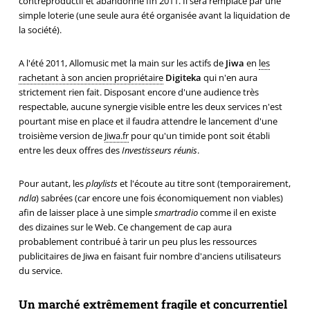
contreproductif et abandonné fin 2011. Il sera remplacé par une
simple loterie (une seule aura été organisée avant la liquidation de
la société).
A l'été 2011, Allomusic met la main sur les actifs de
Jiwa
en
les
rachetant à son ancien propriétaire
Digiteka
qui n'en aura
strictement rien fait. Disposant encore d'une audience très
respectable, aucune synergie visible entre les deux services n'est
pourtant mise en place et il faudra attendre le lancement d'une
troisième version de
Jiwa.fr
pour qu'un timide pont soit établi
entre les deux offres des
Investisseurs réunis
.
Pour autant, les
playlists
et l'écoute au titre sont (temporairement,
ndla
) sabrées (car encore une fois économiquement non viables)
afin de laisser place à une simple
smartradio
comme il en existe
des dizaines sur le Web. Ce changement de cap aura
probablement contribué à tarir un peu plus les ressources
publicitaires de Jiwa en faisant fuir nombre d'anciens utilisateurs
du service.
Un marché extrêmement fragile et concurrentiel