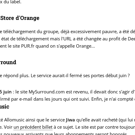
 du label.
Store d'Orange
de téléchargement du groupe, déjà excessivement pauvre, a été d
 état de téléchargement mais l'URL a été changée au profit de De
nt le site PUR.fr quand on s'appelle Orange...
round
 répond plus. Le service aurait-il fermé ses portes début juin ?
5 juin
: le site MySurround.com est revenu, il devait donc s'agir d
irmé par e-mail dans les jours qui ont suivi. Enfin, je n'ai compté
usic
té Allomusic ainsi que le service
Jiwa
qu'elle avait racheté (qui lui
re. Voir
un précédent billet
à ce sujet. Le site est par contre toujo
ls nouveaux arrivants que leurs abonnements seront honorés.