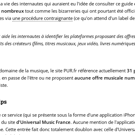
r la vie des internautes qui auraient eu l'idée de consulter ce guide
t nombreux
tout comme les bizarreries qui ont pourtant été offic
ées via
une procédure contraignante
(ce qu'on attend d'un label de 
 aide les internautes à identifier les plateformes proposant des offre
ts des créateurs (films, titres musicaux, jeux vidéo, livres numériques,
domaine de la musique, le site PUR.fr référence actuellement
31 
 en passe de l'être ou ne proposent
aucune offre musicale num
iste.
ips
 ce service (qui se présente sous la forme d'une application iPho
e du site
d'Universal Music France
. Aucune mention de l'applicatio
e. Cette entrée fait donc totalement doublon avec celle d'Univers