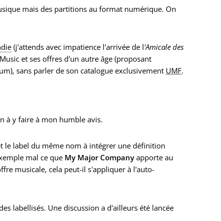
usique mais des partitions au format numérique. On
ndie
(j'attends avec impatience l'arrivée de l
'Amicale des
Music et ses offres d'un autre âge (proposant
bum), sans parler de son catalogue exclusivement
UMF
.
en à y faire à mon humble avis.
et le label du même nom à intégrer une définition
r exemple mal ce que
My Major Company
apporte au
re musicale, cela peut-il s'appliquer à l'auto-
es labellisés. Une discussion a d'ailleurs été lancée