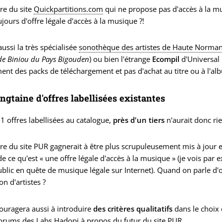
re du site
Quickpartitions.com
qui ne propose pas d'accès à la m
ujours d'offre légale d'accès à la musique ?!
ussi la très spécialisée
sonothèque des artistes de Haute Norma
de Biniou du Pays Bigouden
) ou bien l'étrange
Ecompil
d'Universal 
nt des packs de téléchargement et pas d'achat au titre ou à l'al
ngtaine d'offres labellisées existantes
31 offres labellisées au catalogue,
près d'un tiers
n'aurait donc ri
re du site PUR gagnerait à être plus scrupuleusement mis à jour 
de ce qu'est « une offre légale d'accès à la musique » (je vois pa
blic en quête de musique légale sur Internet). Quand on parle d'off
n d'artistes ?
ouragera aussi à introduire
des critères qualitatifs
dans le choix d
forums des Labs Hadopi
à propos du futur du site PUR.