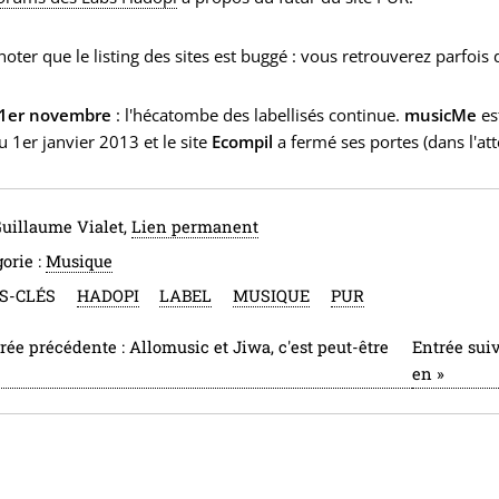
 noter que le listing des sites est buggé : vous retrouverez parfois
 1er novembre
: l'hécatombe des labellisés continue.
musicMe
est
u 1er janvier 2013 et le site
Ecompil
a fermé ses portes (dans l'at
Guillaume Vialet,
Lien permanent
orie :
Musique
S-CLÉS
HADOPI
LABEL
MUSIQUE
PUR
rée précédente :
Allomusic et Jiwa, c'est peut-être
Entrée sui
.
en
»