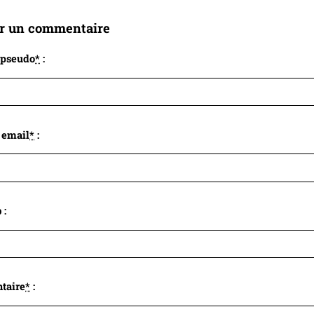
er un commentaire
 pseudo
*
:
 email
*
:
 :
taire
*
: