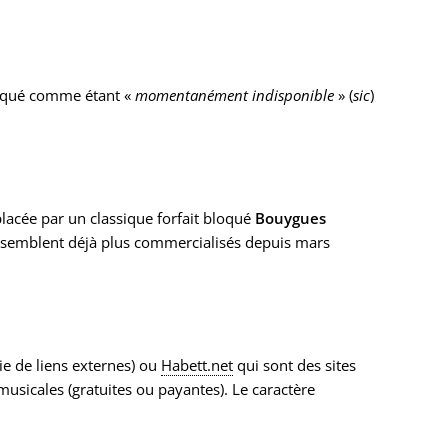
ndiqué comme étant «
momentanément indisponible
» (
sic
)
acée par un classique forfait bloqué
Bouygues
 ne semblent déjà plus commercialisés depuis mars
e de liens externes) ou
Habett.net
qui sont des sites
musicales (gratuites ou payantes). Le caractère