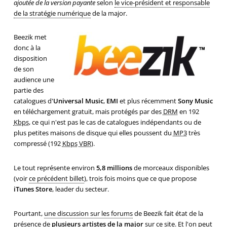
ajoutée de la version payante
selon
le vice-président et responsable
de la stratégie numérique
de la major.
Beezik met
donc à la
disposition
de son
audience une
partie des
catalogues d'
Universal Music
,
EMI
et plus récemment
Sony Music
en téléchargement gratuit, mais protégés par des
DRM
en 192
Kbps
, ce qui n'est pas le cas de catalogues indépendants ou de
plus petites maisons de disque qui elles poussent du
MP3
très
compressé (192
Kbps
VBR
).
Le tout représente environ
5,8 millions
de morceaux disponibles
(voir
ce précédent billet
), trois fois moins que ce que propose
iTunes Store
, leader du secteur.
Pourtant,
une discussion sur les forums
de Beezik fait état de la
présence de
plusieurs artistes de la major
sur ce site. Et l'on peut