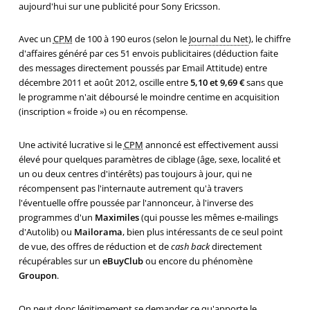
aujourd'hui sur une publicité pour Sony Ericsson.
Avec un
CPM
de 100 à 190 euros (selon le
Journal du Net
), le chiffre
d'affaires généré par ces 51 envois publicitaires (déduction faite
des messages directement poussés par Email Attitude) entre
décembre 2011 et août 2012, oscille entre
5,10 et 9,69 €
sans que
le programme n'ait déboursé le moindre centime en acquisition
(inscription « froide ») ou en récompense.
Une activité lucrative si le
CPM
annoncé est effectivement aussi
élevé pour quelques paramètres de ciblage (âge, sexe, localité et
un ou deux centres d'intérêts) pas toujours à jour, qui ne
récompensent pas l'internaute autrement qu'à travers
l'éventuelle offre poussée par l'annonceur, à l'inverse des
programmes d'un
Maximiles
(qui pousse les mêmes e-mailings
d'Autolib) ou
Mailorama
, bien plus intéressants de ce seul point
de vue, des offres de réduction et de
cash back
directement
récupérables sur un
eBuyClub
ou encore du phénomène
Groupon
.
On peut donc légitimement se demander ce qu'apporte le