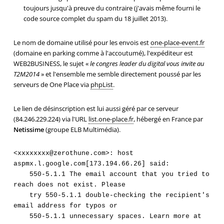
toujours jusqu'à preuve du contraire (j'avais même fourni le
code source complet du spam du 18 juillet 2013).
Le nom de domaine utilisé pour les envois est
one-place-event.fr
(domaine en parking comme à l'accoutumé), l'expéditeur est
WEB2BUSINESS, le sujet «
le congres leader du digital vous invite au
T2M2014
» et l'ensemble me semble directement poussé par les
serveurs de One Place via
phpList
.
Le lien de désinscription est lui aussi géré par ce serveur
(84.246.229.224) via l'URL
list.one-place.fr
, hébergé en France par
Netissime
(groupe ELB Multimédia).
<xxxxxxxx@zerothune.com>: host 
aspmx.l.google.com[173.194.66.26] said:

    550-5.1.1 The email account that you tried to 
reach does not exist. Please

    try 550-5.1.1 double-checking the recipient's 
email address for typos or

    550-5.1.1 unnecessary spaces. Learn more at 