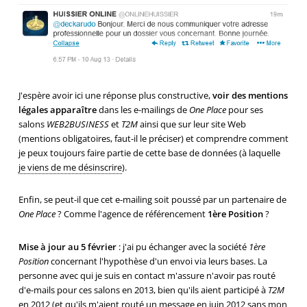
J'espère avoir ici une réponse plus constructive,
voir des mentions
légales apparaître
dans les e-mailings de
One Place
pour ses
salons
WEB2BUSINESS
et
T2M
ainsi que sur leur site Web
(mentions obligatoires, faut-il le préciser) et comprendre comment
je peux toujours faire partie de cette base de données (à laquelle
je viens de me désinscrire
).
Enfin, se peut-il que cet e-mailing soit poussé par un partenaire de
One Place
? Comme l'agence de référencement
1ère Position
?
Mise à jour au 5 février
: j'ai pu échanger avec la société
1ère
Position
concernant l'hypothèse d'un envoi via leurs bases. La
personne avec qui je suis en contact m'assure n'avoir pas routé
d'e-mails pour ces salons en 2013, bien qu'ils aient participé à
T2M
en 2012
(et qu'ils m'aient routé un message en juin 2012 sans mon