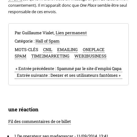
consentement). Il m'apparaît donc que
One Place
semble être seul
responsable de ces envois.
Par Guillaume Vialet,
Lien permanent
Catégorie :
Hall of Spam
MOTS-CLÉS
CNIL
EMAILING
ONEPLACE
SPAM
TIME2MARKETING
WEB2BUSINESS
«
Entrée précédente :
Spammé par le site d'emploi Qapa
Entrée suivante :
Deezer et ses utilisateurs fantômes
»
une réaction
Fil des commentaires de ce billet
1
De
operateur seo madagascar
-
11/09/2014, 13:41