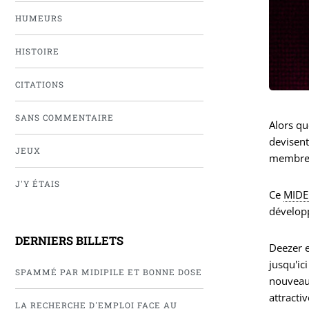
HUMEURS
HISTOIRE
CITATIONS
SANS COMMENTAIRE
Alors qu
devisent
JEUX
membre
J'Y ÉTAIS
Ce
MID
développ
DERNIERS BILLETS
Deezer e
jusqu'ic
SPAMMÉ PAR MIDIPILE ET BONNE DOSE
nouveau
attractiv
LA RECHERCHE D'EMPLOI FACE AU