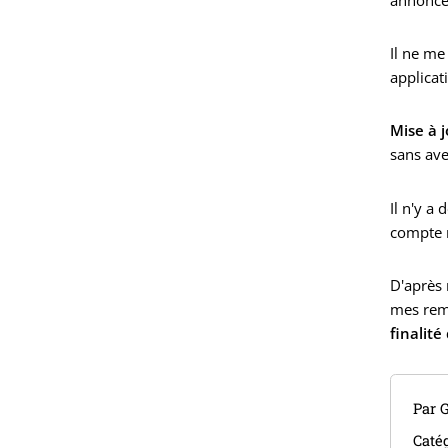
Il ne me
applicat
Mise à j
sans av
Il n'y a
compte n
D'après
mes rema
finalité
Par 
Catég