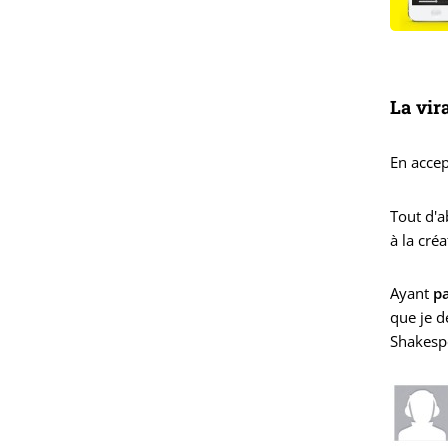
La vir
En accep
Tout d'
à la cré
Ayant
p
que je d
Shakespe