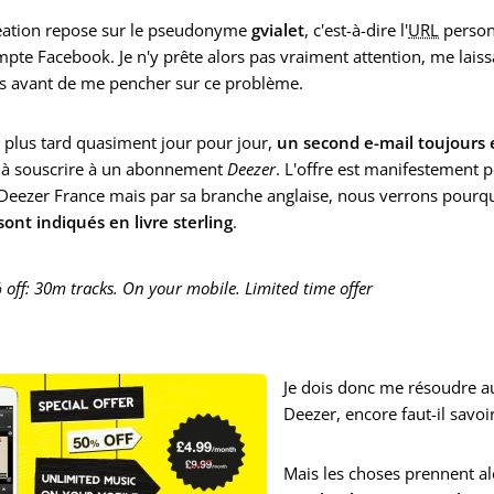
réation repose sur le pseudonyme
gvialet
, c'est-à-dire l'
URL
person
te Facebook. Je n'y prête alors pas vraiment attention, me lais
s avant de me pencher sur ce problème.
plus tard quasiment jour pour jour,
un second e-mail toujours 
e à souscrire à un abonnement
Deezer
. L'offre est manifestement
Deezer France mais par sa branche anglaise, nous verrons pourq
 sont indiqués en livre sterling
.
 off: 30m tracks. On your mobile. Limited time offer
Je dois donc me résoudre au
Deezer, encore faut-il savo
Mais les choses prennent a