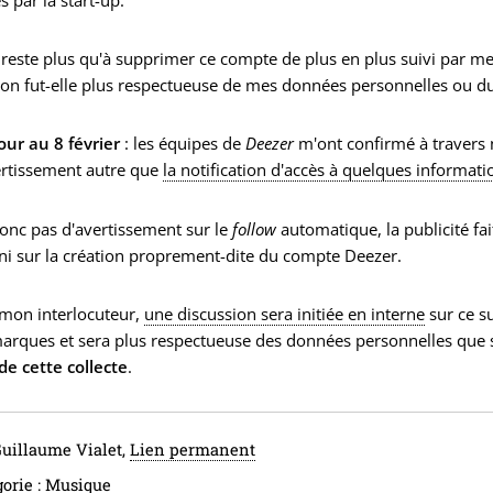
 reste plus qu'à supprimer ce compte de plus en plus suivi par me
ion fut-elle plus respectueuse de mes données personnelles ou du 
our au 8 février
: les équipes de
Deezer
m'ont confirmé à travers n
ertissement autre que
la notification d'accès à quelques informat
 donc pas d'avertissement sur le
follow
automatique, la publicité fa
i sur la création proprement-dite du compte Deezer.
 mon interlocuteur,
une discussion sera initiée en interne
sur ce su
rques et sera plus respectueuse des données personnelles que ses
 de cette collecte
.
Guillaume Vialet,
Lien permanent
orie :
Musique