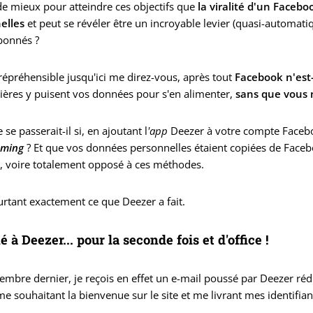
de mieux pour atteindre ces objectifs que
la viralité d'un Facebo
elles
et peut se révéler être un incroyable levier (quasi-automat
bonnés ?
répréhensible jusqu'ici me direz-vous, après tout
Facebook n'est-
ières y puisent vos données pour s'en alimenter,
sans que vous 
se passerait-il si, en ajoutant l
'app
Deezer à votre compte Faceb
aming
? Et que vos données personnelles étaient copiées de Face
, voire totalement opposé à ces méthodes.
urtant exactement ce que Deezer a fait.
 à Deezer... pour la seconde fois et d'office !
embre dernier, je reçois en effet un e-mail poussé par Deezer réd
me souhaitant la bienvenue sur le site et me livrant mes identifian