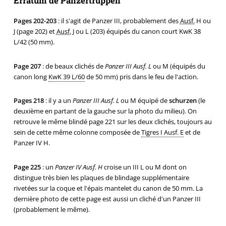
Erratum de Panzertruppen
Pages 202-203
: il s'agit de Panzer III, probablement des
Ausf.
H ou
J (page 202) et
Ausf.
J ou L (203) équipés du canon court KwK 38
L/42 (50 mm).
Page 207
: de beaux clichés de
Panzer III Ausf. L
ou M (équipés du
canon long
KwK 39 L/60
de 50 mm) pris dans le feu de l'action.
Pages 218
: il y a un
Panzer III Ausf. L
ou M équipé de
schurzen
(le
deuxième en partant de la gauche sur la photo du milieu). On
retrouve le même blindé page 221 sur les deux clichés, toujours au
sein de cette même colonne composée de
Tigres I Ausf. E
et de
Panzer IV H.
Page 225
: un
Panzer IV Ausf. H
croise un III L ou M dont on
distingue très bien les plaques de blindage supplémentaire
rivetées sur la coque et l'épais mantelet du canon de 50 mm. La
dernière photo de cette page est aussi un cliché d'un Panzer III
(probablement le même).