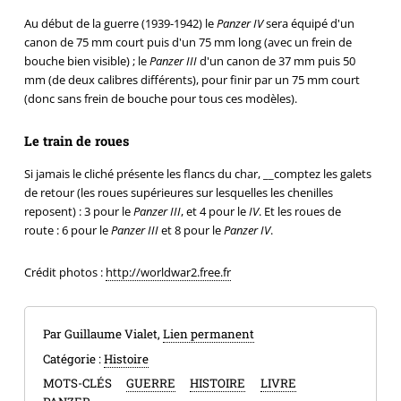
Au début de la guerre (1939-1942) le
Panzer IV
sera équipé d'un
canon de 75 mm court puis d'un 75 mm long (avec un frein de
bouche bien visible) ; le
Panzer III
d'un canon de 37 mm puis 50
mm (de deux calibres différents), pour finir par un 75 mm court
(donc sans frein de bouche pour tous ces modèles).
Le train de roues
Si jamais le cliché présente les flancs du char, __comptez les galets
de retour (les roues supérieures sur lesquelles les chenilles
reposent) : 3 pour le
Panzer III
, et 4 pour le
IV
. Et les roues de
route : 6 pour le
Panzer III
et 8 pour le
Panzer IV
.
Crédit photos :
http://worldwar2.free.fr
Par Guillaume Vialet,
Lien permanent
Catégorie :
Histoire
MOTS-CLÉS
GUERRE
HISTOIRE
LIVRE