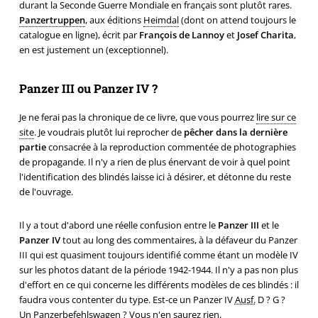
durant la Seconde Guerre Mondiale en français sont plutôt rares.
Panzertruppen
, aux éditions
Heimdal
(dont on attend toujours le
catalogue en ligne), écrit par
François de Lannoy
et
Josef Charita
,
en est justement un (exceptionnel).
Panzer III ou Panzer IV ?
Je ne ferai pas la chronique de ce livre, que vous pourrez
lire sur ce
site
. Je voudrais plutôt lui reprocher de
pêcher dans la dernière
partie
consacrée à la reproduction commentée de photographies
de propagande. Il n'y a rien de plus énervant de voir à quel point
l'identification des blindés laisse ici à désirer, et détonne du reste
de l'ouvrage.
Il y a tout d'abord une réelle confusion entre le
Panzer III
et le
Panzer IV
tout au long des commentaires, à la défaveur du Panzer
III qui est quasiment toujours identifié comme étant un modèle IV
sur les photos datant de la période 1942-1944. Il n'y a pas non plus
d'effort en ce qui concerne les différents modèles de ces blindés : il
faudra vous contenter du type. Est-ce un Panzer IV
Ausf.
D ? G ?
Un Panzerbefehlswagen ? Vous n'en saurez rien.