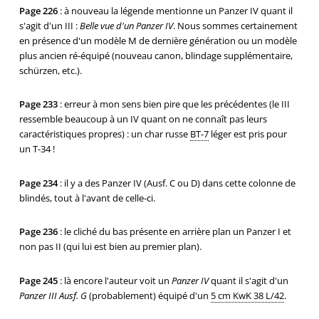
Page 226
: à nouveau la légende mentionne un Panzer IV quant il
s'agit d'un III :
Belle vue d'un Panzer IV
. Nous sommes certainement
en présence d'un modèle M de dernière génération ou un modèle
plus ancien ré-équipé (nouveau canon, blindage supplémentaire,
schürzen, etc.).
Page 233
: erreur à mon sens bien pire que les précédentes (le III
ressemble beaucoup à un IV quant on ne connaît pas leurs
caractéristiques propres) : un char russe
BT-7
léger est pris pour
un T-34 !
Page 234
: il y a des Panzer IV (Ausf. C ou D) dans cette colonne de
blindés, tout à l'avant de celle-ci.
Page 236
: le cliché du bas présente en arrière plan un Panzer I et
non pas II (qui lui est bien au premier plan).
Page 245
: là encore l'auteur voit un
Panzer IV
quant il s'agit d'un
Panzer III Ausf. G
(probablement) équipé d'un
5 cm KwK 38 L/42
.