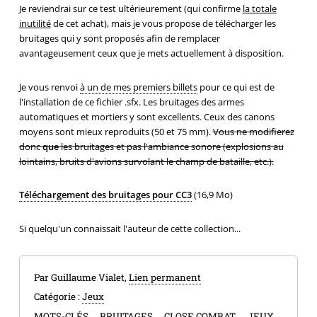
Je reviendrai sur ce test ultérieurement (qui confirme
la totale
inutilité
de cet achat), mais je vous propose de télécharger les
bruitages qui y sont proposés afin de remplacer
avantageusement ceux que je mets actuellement à disposition.
Je vous renvoi
à un de mes premiers billets
pour ce qui est de
l'installation de ce fichier .sfx. Les bruitages des armes
automatiques et mortiers y sont excellents. Ceux des canons
moyens sont mieux reproduits (50 et 75 mm).
Vous ne modifierez
donc
que
les bruitages et pas l'ambiance sonore (explosions au
lointains, bruits d'avions survolant le champ de bataille, etc.).
Téléchargement des bruitages pour CC3
(16,9 Mo)
Si quelqu'un connaissait l'auteur de cette collection...
Par Guillaume Vialet,
Lien permanent
Catégorie :
Jeux
MOTS-CLÉS
BRUITAGES
CLOSE COMBAT
JEUX