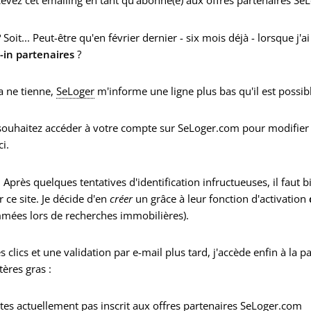
evez cet emailing en tant qu'abonné(e) aux offres partenaires Se
Soit... Peut-être qu'en février dernier - six mois déjà - lorsque j'ai i
-in partenaires
?
a ne tienne,
SeLoger
m'informe une ligne plus bas qu'il est possib
souhaitez accéder à votre compte sur SeLoger.com pour modifie
ci.
. Après quelques tentatives d'identification infructueuses, il faut 
r ce site. Je décide d'en
créer
un grâce à leur fonction d'activation
mées lors de recherches immobilières).
 clics et une validation par e-mail plus tard, j'accède enfin à la p
tères gras :
tes actuellement pas inscrit aux offres partenaires SeLoger.com