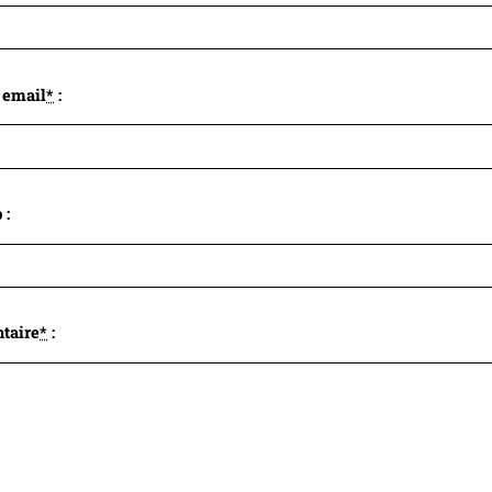
 email
*
:
 :
taire
*
: