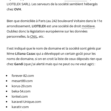
LIOTELEX SARL). Les serveurs de la société semblent hébergés
chez
OVH
.
Bien que domiciliée à Paris (au 242 boulevard Voltaire dans le 11e
arrondissement,
LIOTELEX
est une société de droit
moldave
.
Oubliez donc la législation européenne sur les données
personnelles, la
CNIL
, etc.
Il est indiqué que le nom de domaine et la société sont gérés par
Mme
Liliana Cazac
qui a développé un certain goût pour les
noms de domaine, si on en croit la liste de ceux déposés rien que
chez
Gandi
(que j'ai alerté mais qui ne peut ou ne veut agir) :
forever-82.com
mesart89.com
korus-29.com
beka-54.com
lonkel.com
karavel-Unique.com
karatIr.com