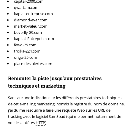
capital-2000.com
qwartam.com
kaplat-entreprise.com
diamond-ever.com
market-valeur.com
beverlly-89.com
kapLat-Entreprise.com
fewo-75.com
troika-224.com
origo-25.com
place-des-alertes.com
Remonter la piste jusqu'aux prestataires
techniques et marketing
Sans aucune indication sur les différents prestataires techniques
de cet e-mailing marketing, hormis le registre du nom de domaine,
j'ai dû me résoudre à faire une requête Web sur les URL de
tracking avec le logiciel
SamSpad
(qui me permet notamment de
voir les entêtes
HTTP
)