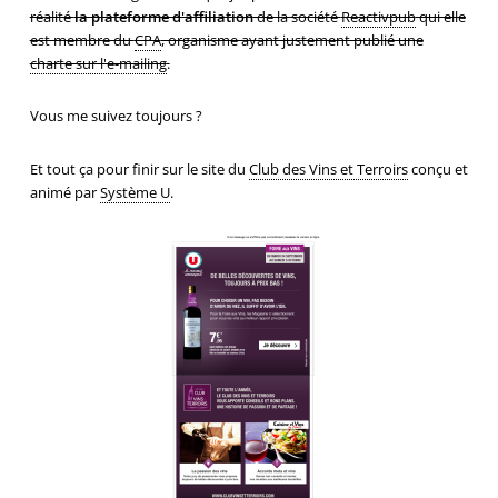
réalité
la plateforme d'affiliation
de la société
Reactivpub
qui elle
est membre du
CPA
, organisme ayant justement publié une
charte sur l'e-mailing
.
Vous me suivez toujours ?
Et tout ça pour finir sur le site du
Club des Vins et Terroirs
conçu et
animé par
Système U
.