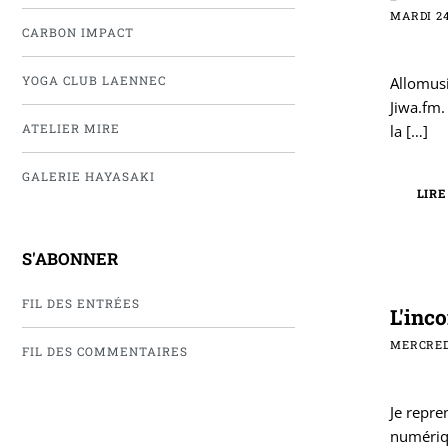
MARDI 24
CARBON IMPACT
YOGA CLUB LAENNEC
Allomusi
Jiwa.fm.
ATELIER MIRE
la
[…]
GALERIE HAYASAKI
LIRE
S'ABONNER
FIL DES ENTRÉES
L'inc
MERCRED
FIL DES COMMENTAIRES
Je repre
numériqu